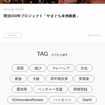
George Goda
明治150年プロジェクト「やまぐち未来維新」
column
2017.10.28
TAG
タグから探す
原因
遊び
マレーシア
文化
家族
大阪
四半期決算
実業家
愛知県
ベンチャー支援
商標登録
01InnovationReview
ハッカソン
StartX